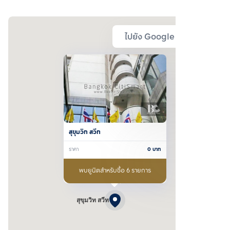
ไปยัง Google Map
สุขุมวิท สวีท
ราคา
0
บาท
พบยูนิตสำหรับซื้อ 6 รายการ
สุขุมวิท สวีท