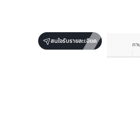
สนใจรับรายละเอียด
ภา
ยูนิตขายในโครงการเดียวกัน