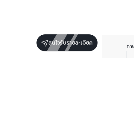
สนใจรับรายละเอียด
ภา
ยูนิตขายในโครงการเดียวกัน