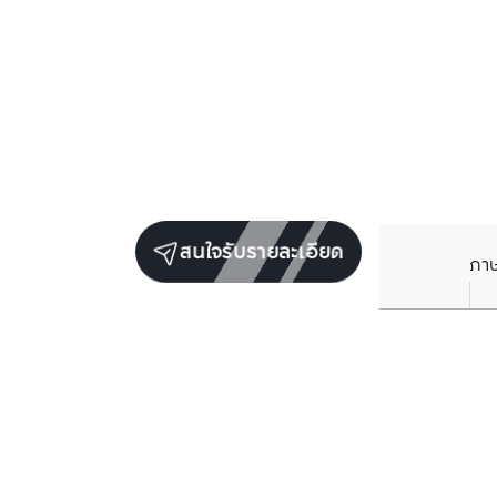
สนใจรับรายละเอียด
ภา
ยูนิตขายในโครงการเดียวกัน