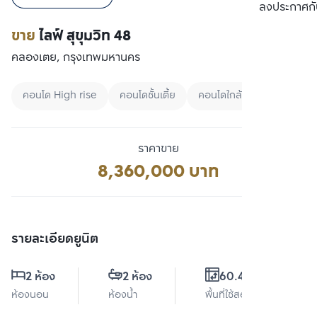
เปรียบเทียบ
ลงประกาศกั
ขาย
ไลฟ์ สุขุมวิท 48
คลองเตย, กรุงเทพมหานคร
คอนโด High rise
คอนโดชั้นเตี้ย
คอนโดใกล้ BTS
ราคาขาย
8,360,000 บาท
รายละเอียดยูนิต
2 ห้อง
2 ห้อง
60.48 ตร.ม.
ห้องนอน
ห้องน้ำ
พื้นที่ใช้สอย