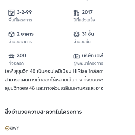
3-2-99 
2017
พื้นที่โครงการ
ปีที่แล้วเสร็จ
2 อาคาร
31 ชั้น
จำนวนอาคาร
จำนวนชั้น
300
บริษัท เอพี (ไทย
ที่จอดรถ
ผู้พัฒนาโครงการ
แลนด์) 
ไลฟ์ สุขุมวิท 48 เป็นคอนโดมิเนียม HiRise ใกล้สถานีพระโขนง
จำกัด(มหาชน)
สามารถเดินทางเข้าออกได้หลายเส้นทาง ทั้งถนนพระราม 4, ถนน
สุขุมวิทซอย 48 และทางด่วนเฉลิมมหานครและอาจณรงค์
สิ่งอำนวยความสะดวกในโครงการ
ลิฟท์