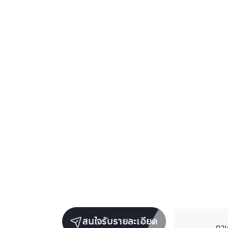
สนใจรับรายละเอียด
ภา