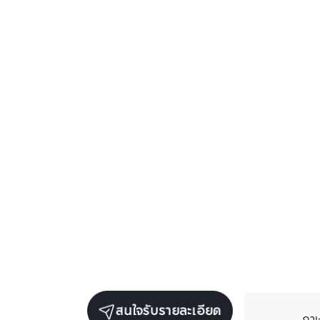
สนใจรับรายละเอียด
ภา