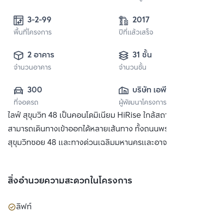
3-2-99 
2017
พื้นที่โครงการ
ปีที่แล้วเสร็จ
2 อาคาร
31 ชั้น
จำนวนอาคาร
จำนวนชั้น
300
บริษัท เอพี (ไทย
ที่จอดรถ
ผู้พัฒนาโครงการ
แลนด์) 
ไลฟ์ สุขุมวิท 48 เป็นคอนโดมิเนียม HiRise ใกล้สถานีพระโขนง
จำกัด(มหาชน)
สามารถเดินทางเข้าออกได้หลายเส้นทาง ทั้งถนนพระราม 4, ถนน
สุขุมวิทซอย 48 และทางด่วนเฉลิมมหานครและอาจณรงค์
สิ่งอำนวยความสะดวกในโครงการ
ลิฟท์