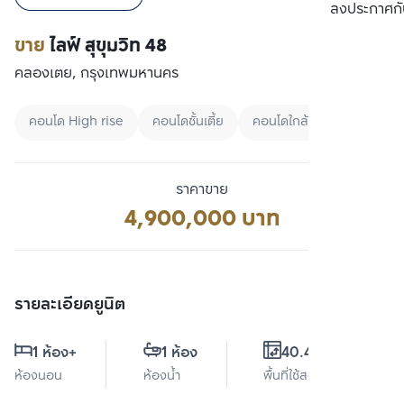
เปรียบเทียบ
ลงประกาศกั
ขาย
ไลฟ์ สุขุมวิท 48
คลองเตย, กรุงเทพมหานคร
คอนโด High rise
คอนโดชั้นเตี้ย
คอนโดใกล้ BTS
ราคาขาย
4,900,000 บาท
รายละเอียดยูนิต
1 ห้อง
+
1 ห้อง
40.42 ตร.ม.
ห้องนอน
ห้องน้ำ
พื้นที่ใช้สอย