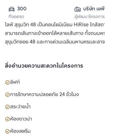
300
บริษัท เอพี (ไทย
ที่จอดรถ
ผู้พัฒนาโครงการ
แลนด์) 
ไลฟ์ สุขุมวิท 48 เป็นคอนโดมิเนียม HiRise ใกล้สถานีพระโขนง
จำกัด(มหาชน)
สามารถเดินทางเข้าออกได้หลายเส้นทาง ทั้งถนนพระราม 4, ถนน
สุขุมวิทซอย 48 และทางด่วนเฉลิมมหานครและอาจณรงค์
สิ่งอำนวยความสะดวกในโครงการ
ลิฟท์
การรักษาความปลอดภัย 24 ชั่วโมง
สระว่ายน้ำ
ห้องซาวน่า
ห้องสตรีม