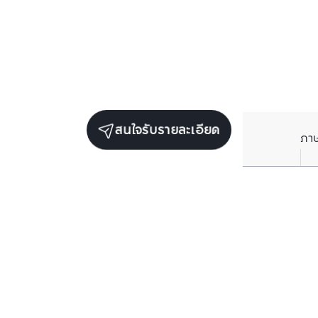
สนใจรับรายละเอียด
ภา
ยูนิตขายในโครงการเดียวกัน