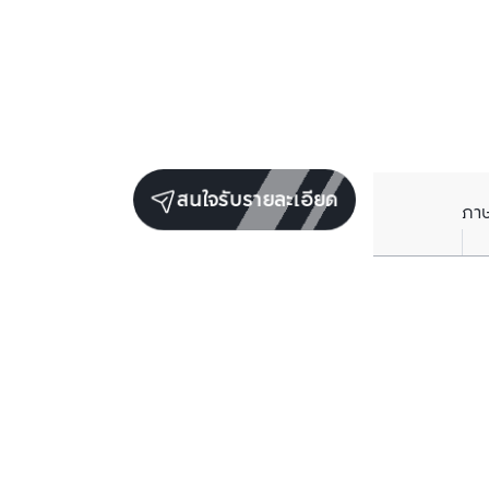
สนใจรับรายละเอียด
ภา
ยูนิตขายในโครงการเดียวกัน