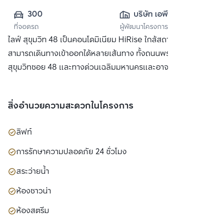
300
บริษัท เอพี (ไทย
ที่จอดรถ
ผู้พัฒนาโครงการ
แลนด์) 
ไลฟ์ สุขุมวิท 48 เป็นคอนโดมิเนียม HiRise ใกล้สถานีพระโขนง
จำกัด(มหาชน)
สามารถเดินทางเข้าออกได้หลายเส้นทาง ทั้งถนนพระราม 4, ถนน
สุขุมวิทซอย 48 และทางด่วนเฉลิมมหานครและอาจณรงค์
สิ่งอำนวยความสะดวกในโครงการ
ลิฟท์
การรักษาความปลอดภัย 24 ชั่วโมง
สระว่ายน้ำ
ห้องซาวน่า
ห้องสตรีม