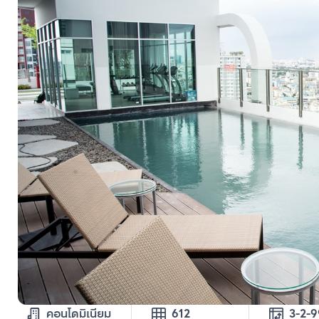
คอนโดมิเนียม
612