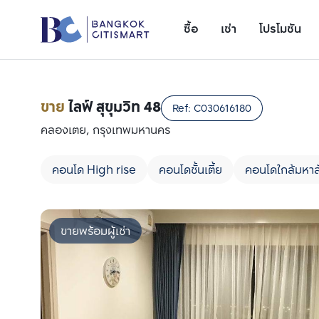
ซื้อ
เช่า
โปรโมชัน
ขาย
ไลฟ์ สุขุมวิท 48
Ref:
C030616180
คลองเตย, กรุงเทพมหานคร
คอนโด High rise
คอนโดชั้นเตี้ย
คอนโดใกล้มหาล
ขายพร้อมผู้เช่า
เพิ่มยูนิตเปรียบเทียบ
รายการที่ 1