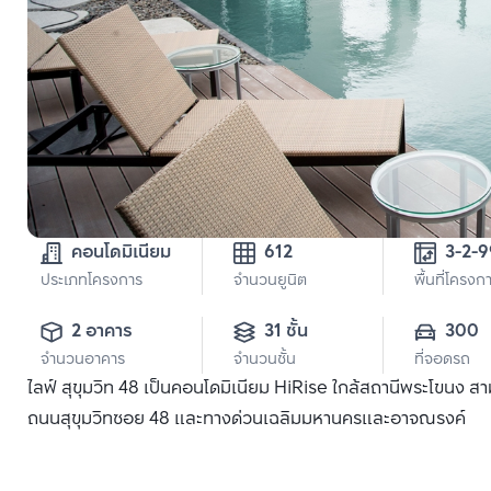
คอนโดมิเนียม
612
ประเภทโครงการ
จำนวนยูนิต
พื้นที่โครงก
2 อาคาร
31 ชั้น
300
จำนวนอาคาร
จำนวนชั้น
ที่จอดรถ
ไลฟ์ สุขุมวิท 48 เป็นคอนโดมิเนียม HiRise ใกล้สถานีพระโขนง 
ถนนสุขุมวิทซอย 48 และทางด่วนเฉลิมมหานครและอาจณรงค์