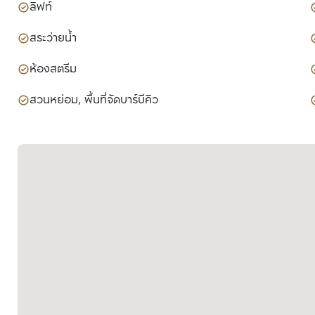
ลิฟท์
สระว่ายน้ำ
ห้องสตรีม
สวนหย่อม, พื้นที่จัดบาร์บีคิว