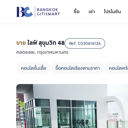
ซื้อ
เช่า
โปรโมชัน
ขาย
ไลฟ์ สุขุมวิท 48
Ref:
C030616126
คลองเตย, กรุงเทพมหานคร
คอนโดชั้นเตี้ย
ซื้อคอนโดเรียงตามราคา
คอนโดพร้
เพิ่มยูนิตเปรียบเทียบ
รายการที่ 1