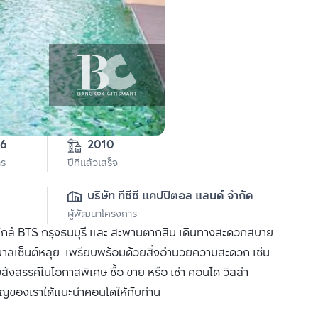
96
2010
าร
ปีที่แล้วเสร็จ
บริษัท ทีซีซี แคปปิตอล แลนด์ จำกัด
ผู้พัฒนาโครงการ
กล้ BTS กรุงธนบุรี และ สะพานตากสิน เดินทางสะดวกสบาย
ยาบาลเซ็นต์หลุย เพรียบพร้อมด้วยสิ่งอำนวยความสะดวก เช่น
ังสรรค์ในโอกาสพิเศษ ซื้อ ขาย หรือ เช่า คอนโด วิลล่า
วชาญของเราได้แนะนำคอนโดให้กับท่าน