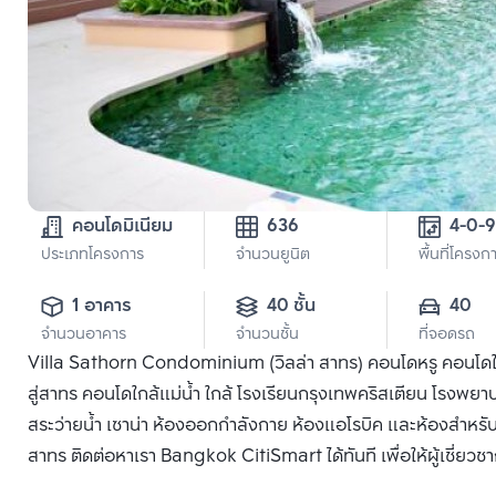
คอนโดมิเนียม
636
4-0-
ประเภทโครงการ
จำนวนยูนิต
พื้นที่โครงก
1 อาคาร
40 ชั้น
40
จำนวนอาคาร
จำนวนชั้น
ที่จอดรถ
Villa Sathorn Condominium (วิลล่า สาทร) คอนโดหรู คอนโดใ
สู่สาทร คอนโดใกล้แม่น้ำ ใกล้ โรงเรียนกรุงเทพคริสเตียน โรงพ
สระว่ายน้ำ เซาน่า ห้องออกกำลังกาย ห้องแอโรบิค และห้องสำหรับส
สาทร ติดต่อหาเรา Bangkok CitiSmart ได้ทันที เพื่อให้ผู้เชี่ย