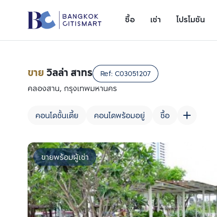
ซื้อ
เช่า
โปรโมชัน
ขาย
วิลล่า สาทร
Ref:
C03051207
คลองสาน, กรุงเทพมหานคร
คอนโดชั้นเตี้ย
คอนโดพร้อมอยู่
ซื้อ
ขายพร้อมผู้เช่า
เพิ่มยูนิตเปรียบเทียบ
รายการที่ 1