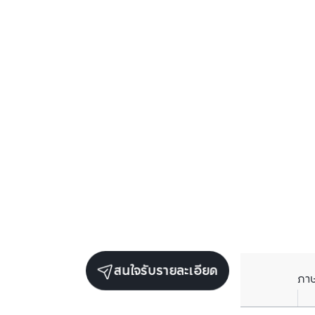
สนใจรับรายละเอียด
ภา