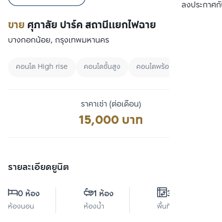
เปรียบเทียบ
ลงประกาศกั
ขาย
ศุภาลัย ปาร์ค สถานีแยกไฟฉาย
บางกอกน้อย, กรุงเทพมหานคร
คอนโด High rise
คอนโดชั้นสูง
คอนโดพร้อมอยู่
ราคาเช่า (ต่อเดือน)
15,000 บาท
รายละเอียดยูนิต
0 ห้อง
1 ห้อง
33 ตร.ม.
ห้องนอน
ห้องน้ำ
พื้นที่ใช้สอย