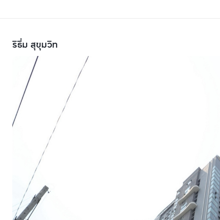
ริธึ่ม สุขุมวิท