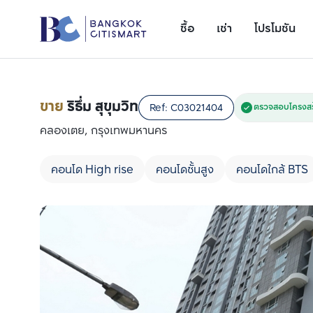
ซื้อ
เช่า
โปรโมชัน
ขาย
ริธึ่ม สุขุมวิท
Ref:
C03021404
ตรวจสอบโครงสร
คลองเตย, กรุงเทพมหานคร
คอนโด High rise
คอนโดชั้นสูง
คอนโดใกล้ BTS
เพิ่มยูนิตเปรียบเทียบ
รายการที่ 1