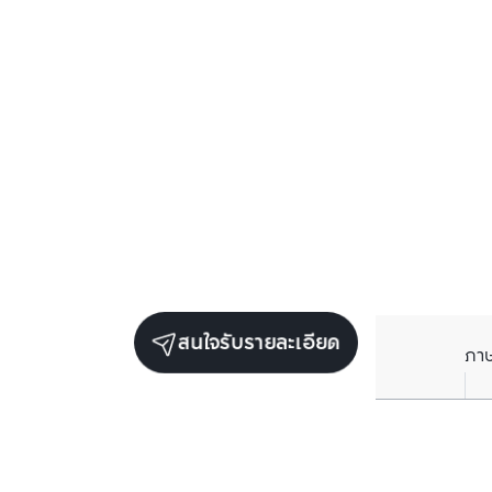
สนใจรับรายละเอียด
ภา