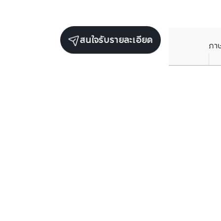
สนใจรับรายละเอียด
ภา
ยูนิตขายในโครงการเดียวกัน