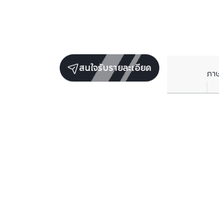
สนใจรับรายละเอียด
ภา
ยูนิตขายในโครงการเดียวกัน