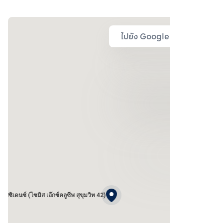
ไปยัง Google Map
เรสซิเดนซ์ (ไซมิส เอ๊กซ์คลูซีพ สุขุมวิท 42)