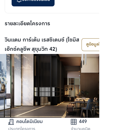
รายละเอียดโครงการ
วินแดม การ์เด้น เรสซิเดนซ์ (ไซมิส
ดูข้อมูลโครงการ
เอ๊กซ์คลูซีพ สุขุมวิท 42)
คอนโดมิเนียม
449
ประเภทโครงการ
จำนวนยูนิต