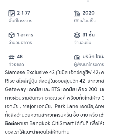
2-1-77
2020
พื้นที่โครงการ
ปีที่แล้วเสร็จ
1 อาคาร
31 ชั้น
จำนวนอาคาร
จำนวนชั้น
48
บริษัท ไซมิส แอส
ที่จอดรถ
ผู้พัฒนาโครงการ
เสท จำกัด (มหาชน)
Siamese Exclusive 42 (ไซมิส เอ็กซ์คลูซีฟ 42) คอนโด High
Rise สไตล์ญี่ปุ่น ตั้งอยู่ในซอยสุขุมวิท 42 สะดวกสบาย ใกล้
Gateway เอกมัย และ BTS เอกมัย เพียง 200 เมตร ใกล้
ทางด่วนรามอินทรา-อาจณรงค์ พร้อมทั้งใกล้ห้าง Gateway
เอกมัย , Major เอกมัย, Park Lane เอกมัย,Arena 10 พร้อม
ทั้งสิ่งอำนวยความสะดวกครบครัน ซื้อ ขาย หรือ เช่า คอนโด
ติดต่อหาเรา Bangkok CitiSmart ได้ทันที เพื่อให้ผู้เชี่ยวชาญ
ของเราได้แนะนำคอนโดให้กับท่าน