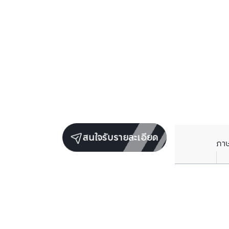
สนใจรับรายละเอียด
ภา