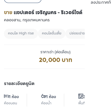
เปรียบเทียบ
ลงประกาศกั
ขาย
แชปเตอร์ เจริญนคร - ริเวอร์ไซด์
คลองสาน, กรุงเทพมหานคร
คอนโด High rise
คอนโดชั้นเตี้ย
ปล่อยเช่าชาวต่างชาติ
ราคาเช่า (ต่อเดือน)
20,000 บาท
รายละเอียดยูนิต
1 ห้อง
1 ห้อง
38 ตร.ม.
ห้องนอน
ห้องน้ำ
พื้นที่ใช้สอย