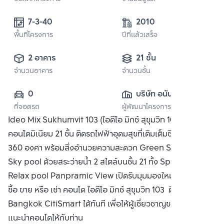
7-3-40 
2010
พื้นที่โครงการ
ปีที่แล้วเสร็จ
2 อาคาร
21 ชั้น
จำนวนอาคาร
จำนวนชั้น
0
บริษัท อนันดา ดี
ที่จอดรถ
ผู้พัฒนาโครงการ
เวลลอปเมนท์ จำกัด 
Ideo Mix Sukhumvit 103 (ไอดีโอ มิกซ์ สุขุมวิท 103)
(มหาชน)
คอนโดมิเนียม 21 ชั้น ติดรถไฟฟ้าอุดมสุขที่เติมเต็มชีวิตคุณได้ครบ
360 องศา พร้อมสิ่งอำนวยความสะดวก Green Sky Garden
Sky pool ด้วยสระว่ายน้ำ 2 สไตล์บนชั้น 21 ทั้ง Sport pool และ
Relax pool Panpramic View เปิดรับมุมมองใหม่ที่กว้างไกล
ซื้อ ขาย หรือ เช่า คอนโด ไอดีโอ มิกซ์ สุขุมวิท 103 ติดต่อหาเรา
Bangkok CitiSmart ได้ทันที เพื่อให้ผู้เชี่ยวชาญของเราได้
แนะนำคอนโดให้กับท่าน