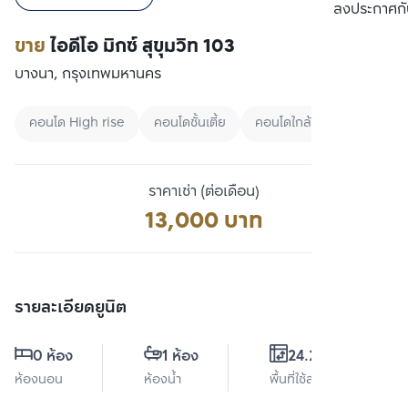
เปรียบเทียบ
ลงประกาศกั
ขาย
ไอดีโอ มิกซ์ สุขุมวิท 103
บางนา, กรุงเทพมหานคร
คอนโด High rise
คอนโดชั้นเตี้ย
คอนโดใกล้ MRT
ราคาเช่า (ต่อเดือน)
13,000 บาท
รายละเอียดยูนิต
0 ห้อง
1 ห้อง
24.21 ตร.ม.
ห้องนอน
ห้องน้ำ
พื้นที่ใช้สอย