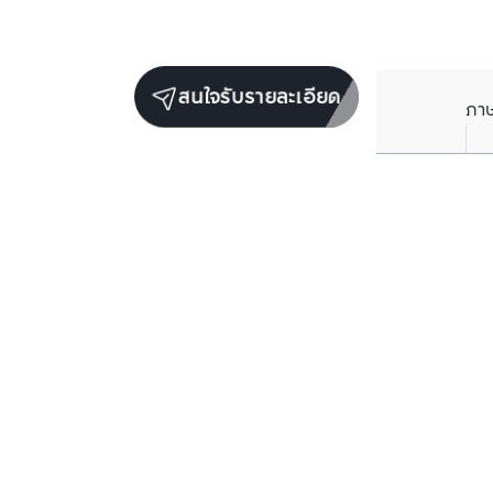
สนใจรับรายละเอียด
ภา
ยูนิตขายในโครงการเดียวกัน