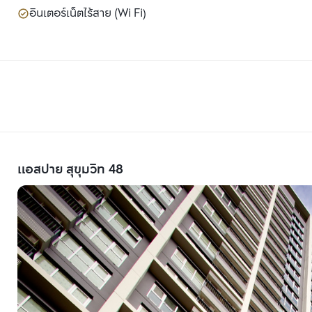
อินเตอร์เน็ตไร้สาย (Wi Fi)
แอสปาย สุขุมวิท 48