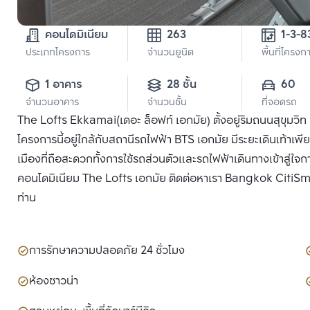
คอนโดมิเนียม
263
ประเภทโครงการ
จำนวนยูนิต
พื้นที่โครงก
1 อาคาร
28 ชั้น
60
จำนวนอาคาร
จำนวนชั้น
ที่จอดรถ
The Lofts Ekkamai(เดอะ ล็อฟท์ เอกมัย) ตั้งอยู่ริมถนนสุขุมวิท
โครงการนี้อยู่ใกล้กับสถานีรถไฟฟ้า BTS เอกมัย มีระยะเดินเท้า
เมืองที่ถือสะดวกทั้งการใช้รถส่วนตัวและรถไฟฟ้าเดินทางเข้าสู่ใจ
คอนโดมิเนียม The Lofts เอกมัย ติดต่อหาเรา Bangkok CitiSmart 
ท่าน
การรักษาความปลอดภัย 24 ชั่วโมง
ห้องซาวน่า