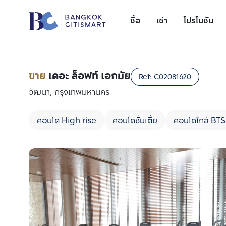
ซื้อ
เช่า
โปรโมชัน
ขาย
เดอะ ล็อฟท์ เอกมัย
Ref:
C02081620
วัฒนา, กรุงเทพมหานคร
คอนโด High rise
คอนโดชั้นเตี้ย
คอนโดใกล้ BTS
เพิ่มยูนิตเปรียบเทียบ
รายการที่ 1