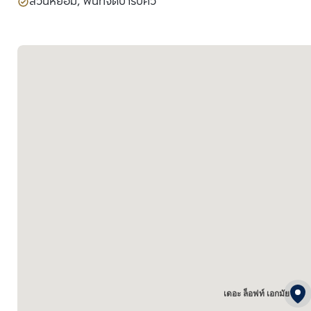
สวนหย่อม, พื้นที่จัดบาร์บีคิว
เดอะ ล็อฟท์ เอกมัย