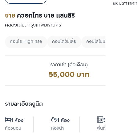
เปรียบเทียบ
ลงประกาศกั
ขาย
ควอทโทร บาย แสนสิริ
คลองเตย, กรุงเทพมหานคร
คอนโด High rise
คอนโดชั้นเตี้ย
คอนโดในเมือง
ราคาเช่า (ต่อเดือน)
55,000 บาท
รายละเอียดยูนิต
1 ห้อง
1 ห้อง
55 ตร.ม.
ห้องนอน
ห้องน้ำ
พื้นที่ใช้สอย