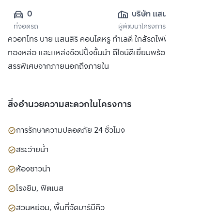
0
บริษัท แสนสิริ 
ที่จอดรถ
ผู้พัฒนาโครงการ
จำกัด (มหาชน)
ควอทโทร บาย แสนสิริ คอนโดหรู ทำเลดี ใกล้รถไฟฟ้า BTS
ทองหล่อ และแหล่งช๊อปปิ้งชั้นนำ ดีไซน์ดีเยี่ยมพร้อมวัสดุที่คัด
สรรพิเศษจากภายนอกถึงภายใน
สิ่งอำนวยความสะดวกในโครงการ
การรักษาความปลอดภัย 24 ชั่วโมง
สระว่ายน้ำ
ห้องซาวน่า
โรงยิม, ฟิตเนส
สวนหย่อม, พื้นที่จัดบาร์บีคิว