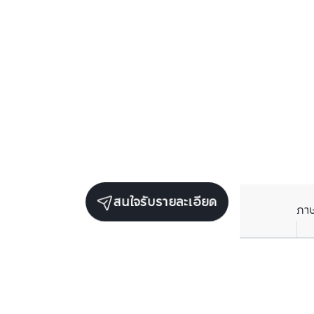
สนใจรับรายละเอียด
ภา