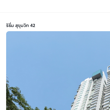
ริธึ่ม สุขุมวิท 42