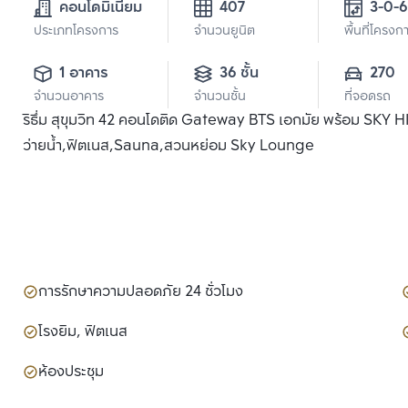
คอนโดมิเนียม
407
3-0-6
ประเภทโครงการ
จำนวนยูนิต
พื้นที่โครงก
1 อาคาร
36 ชั้น
270
จำนวนอาคาร
จำนวนชั้น
ที่จอดรถ
ริธึ่ม สุขุมวิท 42 คอนโดติด Gateway BTS เอกมัย พร้อม SKY
ว่ายน้ำ,ฟิตเนส,Sauna,สวนหย่อม Sky Lounge
การรักษาความปลอดภัย 24 ชั่วโมง
โรงยิม, ฟิตเนส
ห้องประชุม