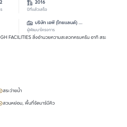
2
2016
าร
ปีที่แล้วเสร็จ
บริษัท เอพี (ไทยแลนด์) 
ผู้พัฒนาโครงการ
จำกัด(มหาชน)
 HIGH FACILITIES สิ่งอำนวยความสะดวกครบครัน อาทิ สระ
สระว่ายน้ำ
สวนหย่อม, พื้นที่จัดบาร์บีคิว