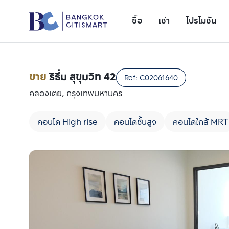
ซื้อ
เช่า
โปรโมชัน
ขาย
ริธึ่ม สุขุมวิท 42
Ref:
C02061640
คลองเตย, กรุงเทพมหานคร
คอนโด High rise
คอนโดชั้นสูง
คอนโดใกล้ MRT
เพิ่มยูนิตเปรียบเทียบ
รายการที่ 1