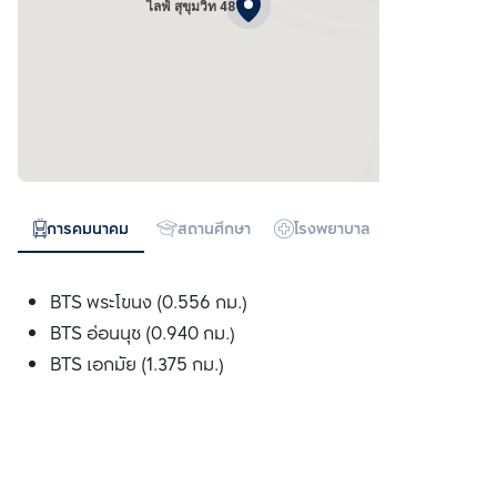
ไลฟ์ สุขุมวิท 48
การคมนาคม
สถานศึกษา
โรงพยาบาล
ห้างสรรพสิน
BTS พระโขนง (0.556 กม.)
BTS อ่อนนุช (0.940 กม.)
BTS เอกมัย (1.375 กม.)