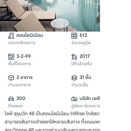
คอนโดมิเนียม
612
ประเภทโครงการ
จำนวนยูนิต
3-2-99 
2017
พื้นที่โครงการ
ปีที่แล้วเสร็จ
2 อาคาร
31 ชั้น
จำนวนอาคาร
จำนวนชั้น
300
บริษัท เอพี (ไทย
ที่จอดรถ
ผู้พัฒนาโครงการ
แลนด์) 
ไลฟ์ สุขุมวิท 48 เป็นคอนโดมิเนียม HiRise ใกล้สถานีพระโขนง
จำกัด(มหาชน)
สามารถเดินทางเข้าออกได้หลายเส้นทาง ทั้งถนนพระราม 4, ถนน
สุขุมวิทซอย 48 และทางด่วนเฉลิมมหานครและอาจณรงค์