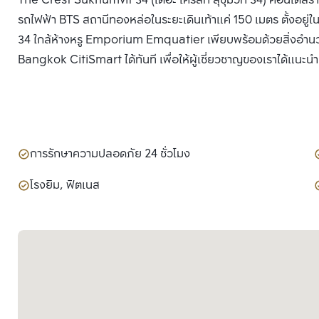
The Crest Sukhumvit 34 (เดอะ เครสท์ สุขุมวิท 34) คอนโดสร้
รถไฟฟ้า BTS สถานีทองหล่อในระยะเดินเท้าแค่ 150 เมตร ตั้งอยู่
34 ใกล้ห้างหรู Emporium Emquatier เพียบพร้อมด้วยสิ่งอำนวย
Bangkok CitiSmart ได้ทันที เพื่อให้ผู้เชี่ยวชาญของเราได้แนะน
การรักษาความปลอดภัย 24 ชั่วโมง
โรงยิม, ฟิตเนส