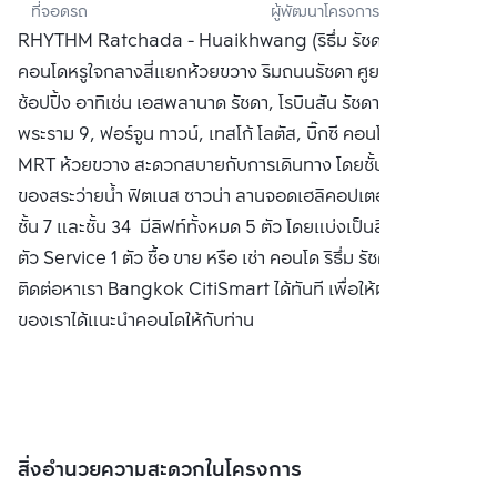
ที่จอดรถ
ผู้พัฒนาโครงการ
แลนด์) 
RHYTHM Ratchada - Huaikhwang (ริธึ่ม รัชดา ห้วยขวาง)
จำกัด(มหาชน)
คอนโดหรูใจกลางสี่แยกห้วยขวาง ริมถนนรัชดา ศูยน์กลางแหล่ง
ช้อปปิ้ง อาทิเช่น เอสพลานาด รัชดา, โรบินสัน รัชดา, เซ็นทรัล
พระราม 9, ฟอร์จูน ทาวน์, เทสโก้ โลตัส, บิ๊กซี คอนโดติดรถไฟฟ้า
MRT ห้วยขวาง สะดวกสบายกับการเดินทาง โดยชั้น 34 เป็นส่วน
ของสระว่ายน้ำ ฟิตเนส ซาวน่า ลานจอดเฮลิคอปเตอร์ มีสวนอยู่ที่
ชั้น 7 และชั้น 34 มีลิฟท์ทั้งหมด 5 ตัว โดยแบ่งเป็นลิฟท์โดยสาร 4
ตัว Service 1 ตัว ซื้อ ขาย หรือ เช่า คอนโด ริธึ่ม รัชดา ห้วยขวาง
ติดต่อหาเรา Bangkok CitiSmart ได้ทันที เพื่อให้ผู้เชี่ยวชาญ
ของเราได้แนะนำคอนโดให้กับท่าน
สิ่งอำนวยความสะดวกในโครงการ