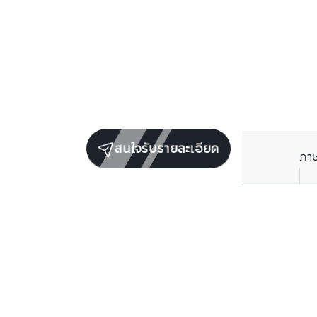
สนใจรับรายละเอียด
ภา
ยูนิตขายในโครงการเดียวกัน