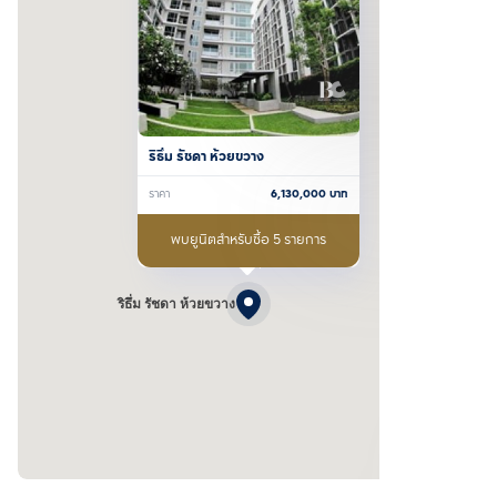
ริธึ่ม รัชดา ห้วยขวาง
ราคา
6,130,000
บาท
พบยูนิตสำหรับซื้อ 5 รายการ
ริธึ่ม รัชดา ห้วยขวาง