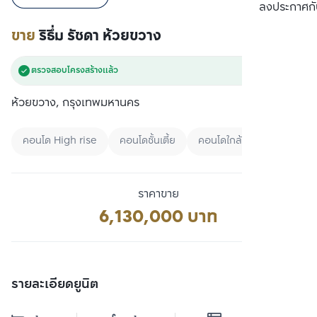
เปรียบเทียบ
ลงประกาศกั
ขาย
ริธึ่ม รัชดา ห้วยขวาง
ตรวจสอบโครงสร้างแล้ว
ห้วยขวาง, กรุงเทพมหานคร
คอนโด High rise
คอนโดชั้นเตี้ย
คอนโดใกล้ MRT
ราคาขาย
6,130,000 บาท
รายละเอียดยูนิต