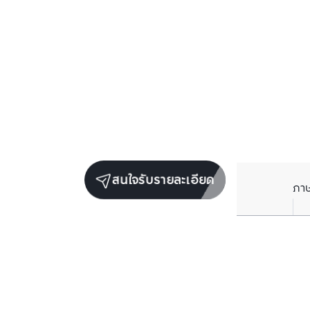
สนใจรับรายละเอียด
ภา
ยูนิตขายในโครงการเดียวกัน