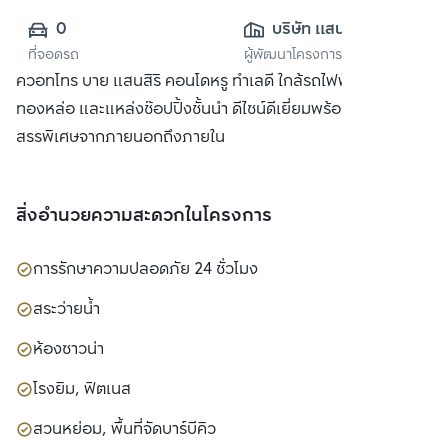
0
บริษัท แสนสิริ 
ที่จอดรถ
ผู้พัฒนาโครงการ
จำกัด (มหาชน)
ควอทโทร บาย แสนสิริ คอนโดหรู ทำเลดี ใกล้รถไฟฟ้า BTS
ทองหล่อ และแหล่งช๊อปปิ้งชั้นนำ ดีไซน์ดีเยี่ยมพร้อมวัสดุที่คัด
สรรพิเศษจากภายนอกถึงภายใน
สิ่งอำนวยความสะดวกในโครงการ
การรักษาความปลอดภัย 24 ชั่วโมง
สระว่ายน้ำ
ห้องซาวน่า
โรงยิม, ฟิตเนส
สวนหย่อม, พื้นที่จัดบาร์บีคิว