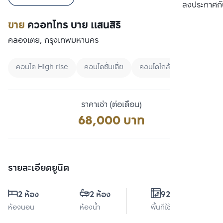
เปรียบเทียบ
ลงประกาศกั
ขาย
ควอทโทร บาย แสนสิริ
คลองเตย, กรุงเทพมหานคร
คอนโด High rise
คอนโดชั้นเตี้ย
คอนโดใกล้มหาลัย
ราคาเช่า (ต่อเดือน)
68,000 บาท
รายละเอียดยูนิต
2 ห้อง
2 ห้อง
92.7 ตร.ม.
ห้องนอน
ห้องน้ำ
พื้นที่ใช้สอย