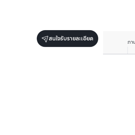
สนใจรับรายละเอียด
ภา
ยูนิตขายในโครงการเดียวกัน