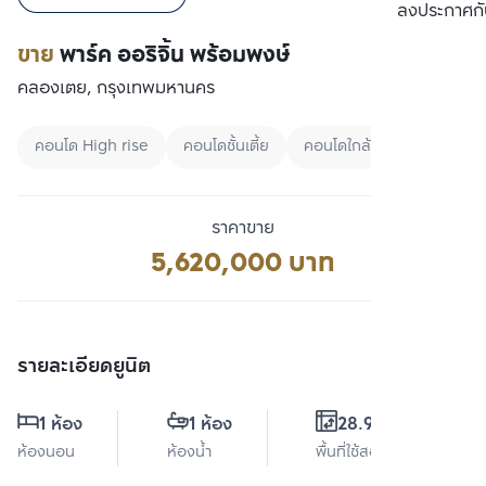
เปรียบเทียบ
ลงประกาศกั
ขาย
พาร์ค ออริจิ้น พร้อมพงษ์
คลองเตย, กรุงเทพมหานคร
คอนโด High rise
คอนโดชั้นเตี้ย
คอนโดใกล้ MRT
ราคาขาย
5,620,000 บาท
รายละเอียดยูนิต
1 ห้อง
1 ห้อง
28.99 ตร.ม.
ห้องนอน
ห้องน้ำ
พื้นที่ใช้สอย