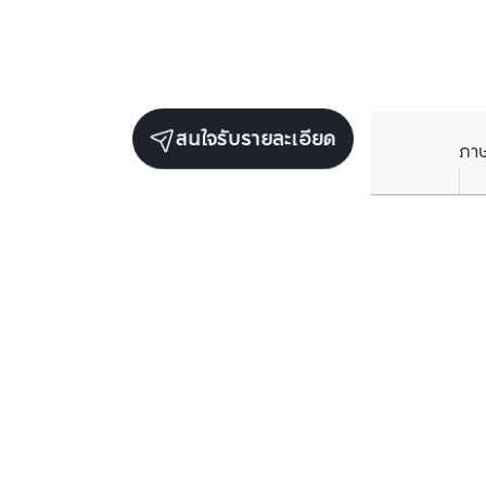
สนใจรับรายละเอียด
ภา
ยูนิตขายในโครงการเดียวกัน