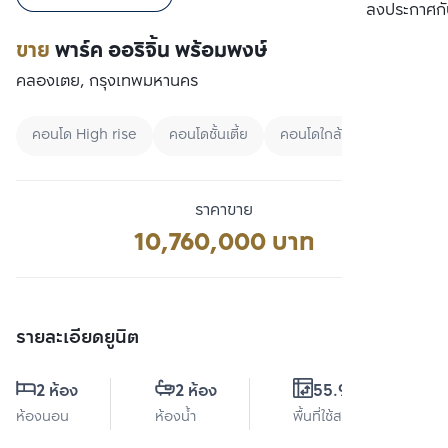
เปรียบเทียบ
ลงประกาศกั
ขาย
พาร์ค ออริจิ้น พร้อมพงษ์
คลองเตย, กรุงเทพมหานคร
คอนโด High rise
คอนโดชั้นเตี้ย
คอนโดใกล้ BTS
ราคาขาย
10,760,000 บาท
รายละเอียดยูนิต
2 ห้อง
2 ห้อง
55.91 ตร.ม.
ห้องนอน
ห้องน้ำ
พื้นที่ใช้สอย