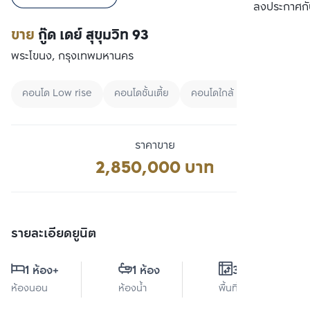
เปรียบเทียบ
ลงประกาศกั
ขาย
กู๊ด เดย์ สุขุมวิท 93
พระโขนง, กรุงเทพมหานคร
คอนโด Low rise
คอนโดชั้นเตี้ย
คอนโดใกล้ BTS
ราคาขาย
2,850,000 บาท
รายละเอียดยูนิต
1 ห้อง
+
1 ห้อง
35 ตร.ม.
ห้องนอน
ห้องน้ำ
พื้นที่ใช้สอย