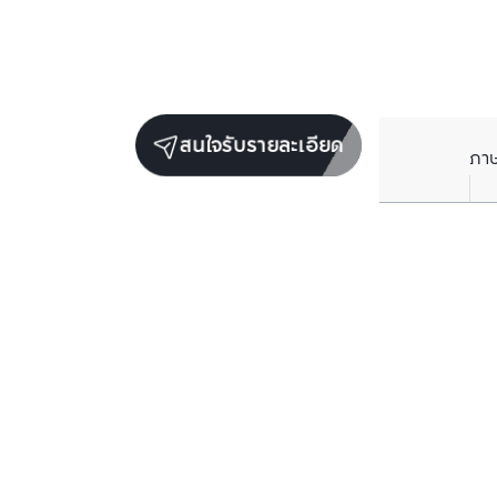
สนใจรับรายละเอียด
ภา
ยูนิตขายในโครงการเดียวกัน