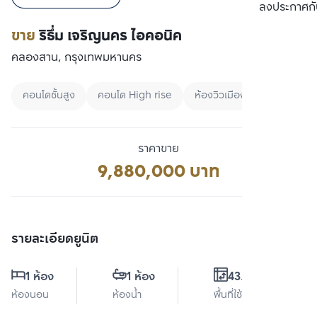
เปรียบเทียบ
ลงประกาศกั
ขาย
ริธึ่ม เจริญนคร ไอคอนิค
คลองสาน, กรุงเทพมหานคร
คอนโดชั้นสูง
คอนโด High rise
ห้องวิวเมือง
ราคาขาย
9,880,000 บาท
รายละเอียดยูนิต
1 ห้อง
1 ห้อง
43.5 ตร.ม.
ห้องนอน
ห้องน้ำ
พื้นที่ใช้สอย