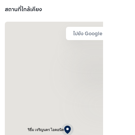
สถานที่ใกล้เคียง
ไปยัง Google Map
ริธึ่ม เจริญนคร ไอคอนิค