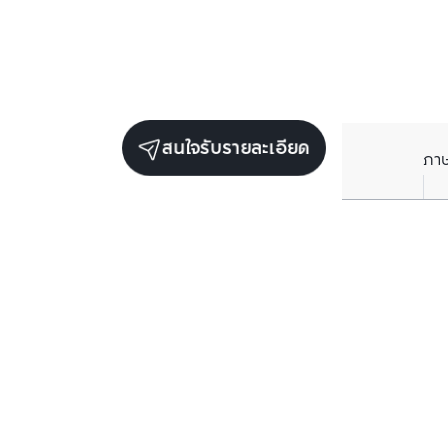
สนใจรับรายละเอียด
ภา
ยูนิตขายในโครงการเดียวกัน