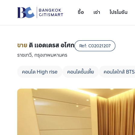
ซื้อ
เช่า
โปรโมชัน
ขาย
ดิ แอดเดรส อโศก
Ref:
C02021207
ราชเทวี, กรุงเทพมหานคร
คอนโด High rise
คอนโดชั้นเตี้ย
คอนโดใกล้ BTS
เพิ่มยูนิตเปรียบเทียบ
รายการที่ 1