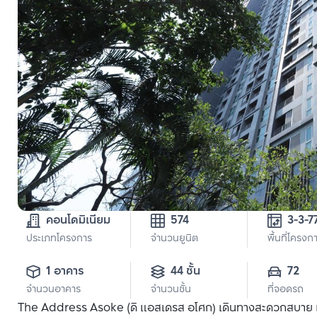
คอนโดมิเนียม
574
ประเภทโครงการ
จำนวนยูนิต
พื้นที่โครงก
1 อาคาร
44 ชั้น
72
จำนวนอาคาร
จำนวนชั้น
ที่จอดรถ
The Address Asoke (ดิ แอสเดรส อโศก) เดินทางสะดวกสบาย เนื