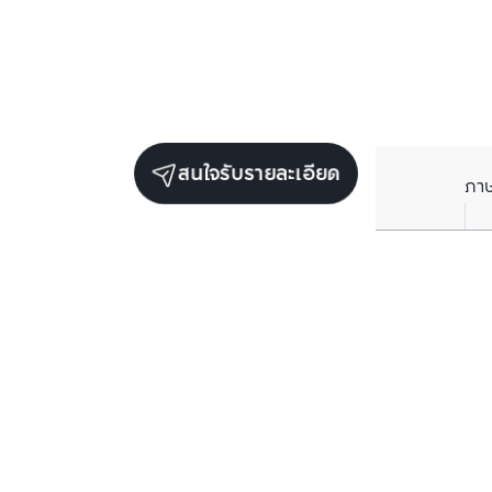
สนใจรับรายละเอียด
ภา
ยูนิตขายในโครงการเดียวกัน