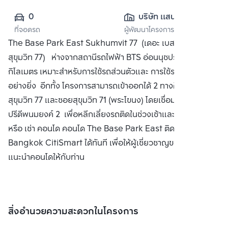
0
บริษัท แสนสิริ 
ที่จอดรถ
ผู้พัฒนาโครงการ
จำกัด (มหาชน)
The Base Park East Sukhumvit 77 (เดอะ เบส พาร์ค อีสต์
สุขุมวิท 77) ห่างจากสถานีรถไฟฟ้า BTS อ่อนนุชประมาณ 1
กิโลเมตร เหมาะสำหรับการใช้รถส่วนตัวและ การใช้รถไฟฟ้า BTS
อย่างยิ่ง อีกทั้ง โครงการสามารถเข้าออกได้ 2 ทางคือทางซอย
สุขุมวิท 77 และซอยสุขุมวิท 71 (พระโขนง) โดยเชื่อมออกทางซอย
ปรีดีพนมยงค์ 2 เพื่อหลีกเลี่ยงรถติดในช่วงเช้าและเย็น ซื้อ ขาย
หรือ เช่า คอนโด คอนโด The Base Park East ติดต่อหาเรา
Bangkok CitiSmart ได้ทันที เพื่อให้ผู้เชี่ยวชาญของเราได้
แนะนำคอนโดให้กับท่าน
สิ่งอำนวยความสะดวกในโครงการ