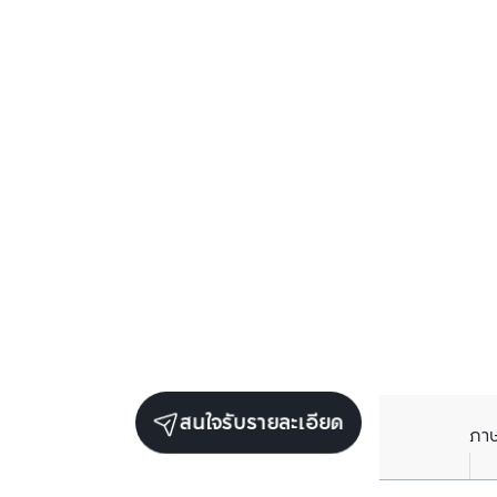
สนใจรับรายละเอียด
ภา