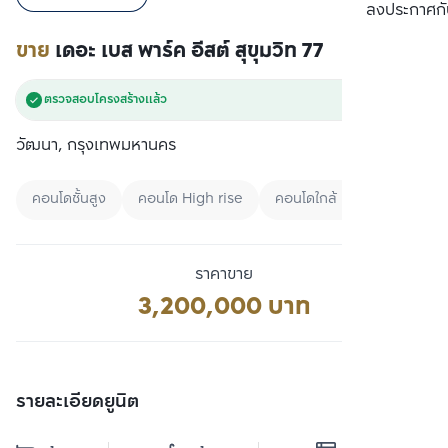
เปรียบเทียบ
ลงประกาศกั
ขาย
เดอะ เบส พาร์ค อีสต์ สุขุมวิท 77
ตรวจสอบโครงสร้างแล้ว
วัฒนา, กรุงเทพมหานคร
คอนโดชั้นสูง
คอนโด High rise
คอนโดใกล้ BTS
ราคาขาย
3,200,000 บาท
รายละเอียดยูนิต