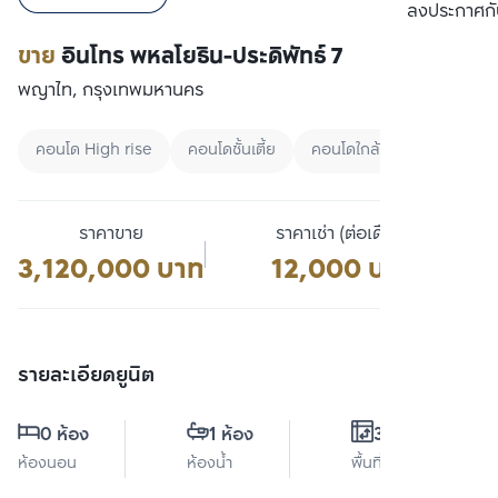
เปรียบเทียบ
ลงประกาศกั
ขาย
อินโทร พหลโยธิน-ประดิพัทธ์ 7
พญาไท, กรุงเทพมหานคร
คอนโด High rise
คอนโดชั้นเตี้ย
คอนโดใกล้ BTS
ราคาขาย
ราคาเช่า (ต่อเดือน)
3,120,000 บาท
12,000 บาท
รายละเอียดยูนิต
0 ห้อง
1 ห้อง
36 ตร.ม.
ห้องนอน
ห้องน้ำ
พื้นที่ใช้สอย