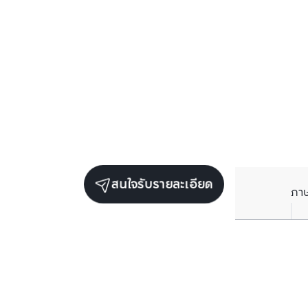
สนใจรับรายละเอียด
ภา