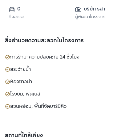
0
บริษัท รสา พร็อพ
ที่จอดรถ
ผู้พัฒนาโครงการ
เพอร์ตี้ ดีเวลลอปเม
นท์ จำกัด (มหาชน)
สิ่งอำนวยความสะดวกในโครงการ
การรักษาความปลอดภัย 24 ชั่วโมง
สระว่ายน้ำ
ห้องซาวน่า
โรงยิม, ฟิตเนส
สวนหย่อม, พื้นที่จัดบาร์บีคิว
สถานที่ใกล้เคียง