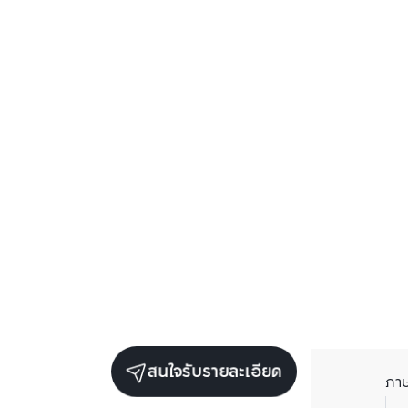
สนใจรับรายละเอียด
ภา