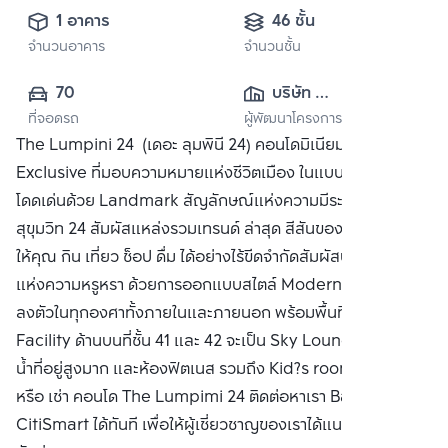
1 อาคาร
46 ชั้น
จำนวนอาคาร
จำนวนชั้น
70
บริษัท 
ที่จอดรถ
ผู้พัฒนาโครงการ
แอล.พี.เอ็น.ดี
The Lumpini 24 (เดอะ ลุมพินี 24) คอนโดมิเนียมระดับ
เวลลอปเมนท์ จำกัด 
Exclusive ที่มอบความหมายแห่งชีวิตเมือง ในแบบที่คุณค้นหา
(มหาชน)
โดดเด่นด้วย Landmark สัญลักษณ์แห่งความมีระดับใจกลาง
สุขุมวิท 24 สัมผัสแหล่งรวมเทรนด์ ล่าสุด สีสันของกรุงเทพฯ ที่
ให้คุณ กิน เที่ยว ช็อป ดื่ม ได้อย่างไร้ขีดจำกัดสัมผัสบรรยากาศ
แห่งความหรูหรา ด้วยการออกแบบสไตล์ Modern Luxury ที่
ลงตัวในทุกองศาทั้งภายในและภายนอก พร้อมพื้นที่ส่วนกลาง
Facility ด้านบนที่ชั้น 41 และ 42 จะเป็น Sky Lounge, สระว่าย
น้ำที่อยู่สูงมาก และห้องฟิตเนส รวมถึง Kid?s room ซื้อ ขาย
หรือ เช่า คอนโด The Lumpimi 24 ติดต่อหาเรา Bangkok
CitiSmart ได้ทันที เพื่อให้ผู้เชี่ยวชาญของเราได้แนะนำคอนโดให้