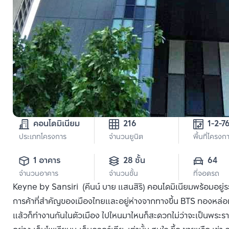
คอนโดมิเนียม
216
1-2-7
ประเภทโครงการ
จำนวนยูนิต
พื้นที่โครงก
1 อาคาร
28 ชั้น
64
จำนวนอาคาร
จำนวนชั้น
ที่จอดรถ
Keyne by Sansiri (คีนน์ บาย แสนสิริ) คอนโดมิเนียมพร้อมอยู่ระ
การค้าที่สำคัญของเมืองไทยและอยู่ห่างจากทางขึ้น BTS ทองหล
แล้วก็ทำงานกันในตัวเมือง ไปไหนมาไหนก็สะดวกไม่ว่าจะเป็นพระราม