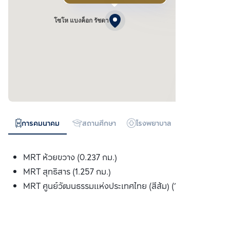
โซโห​ แบงค็อก​ รัชดา
การคมนาคม
สถานศึกษา
โรงพยาบาล
ห้างสรรพสิน
MRT ห้วยขวาง (0.237 กม.)
MRT สุทธิสาร (1.257 กม.)
MRT ศูนย์วัฒนธรรมแห่งประเทศไทย (สีส้ม) (1.347 กม.)