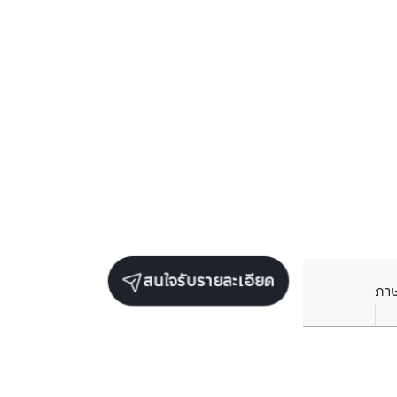
สนใจรับรายละเอียด
ภา