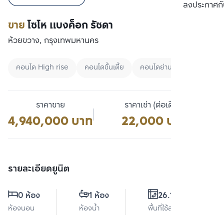
เปรียบเทียบ
ลงประกาศกั
ขาย
โซโห​ แบงค็อก​ รัชดา
ห้วยขวาง, กรุงเทพมหานคร
คอนโด High rise
คอนโดชั้นเตี้ย
คอนโดย่านศูนย์กลางธุรกิจแห
ราคาขาย
ราคาเช่า (ต่อเดือน)
4,940,000 บาท
22,000 บาท
รายละเอียดยูนิต
0 ห้อง
1 ห้อง
26.17 ตร.ม.
ห้องนอน
ห้องน้ำ
พื้นที่ใช้สอย