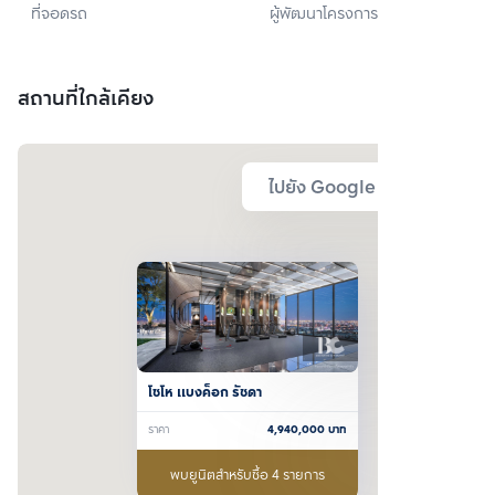
ที่จอดรถ
ผู้พัฒนาโครงการ
พร็อพเพอร์ตี้ จำกัด 
(มหาชน)
สถานที่ใกล้เคียง
ไปยัง Google Map
โซโห​ แบงค็อก​ รัชดา
ราคา
4,940,000
บาท
พบยูนิตสำหรับซื้อ 4 รายการ