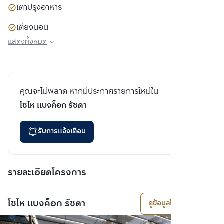
เตาปรุงอาหาร
เตียงนอน
แสดงทั้งหมด
ตู้เสื้อผ้า
โซฟา
Digital Door Lock
คุณจะไม่พลาด หากมีประกาศรายการใหม่ใน
โซโห​ แบงค็อก​ รัชดา
Home Automation
รับการแจ้งเตือน
รายละเอียดโครงการ
โซโห​ แบงค็อก​ รัชดา
ดูข้อมูลโครงการ