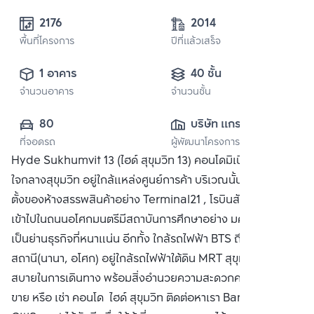
2176
2014
พื้นที่โครงการ
ปีที่แล้วเสร็จ
1 อาคาร
40 ชั้น
จำนวนอาคาร
จำนวนชั้น
80
บริษัท เเกรนด์ เเอส
ที่จอดรถ
ผู้พัฒนาโครงการ
เซท โฮเทล เเอนด์ 
Hyde Sukhumvit 13 (ไฮด์ สุขุมวิท 13) คอนโดมิเนียมหรูหรา
พรอพเพอตี้ จำกัด 
ใจกลางสุขุมวิท อยู่ใกล้แหล่งศูนย์การค้า บริเวณนั้นเป็นแหล่งที่
(มหาชน)
ตั้งของห้างสรรพสินค้าอย่าง Terminal21 , โรบินสัน และเมื่อ
เข้าไปในถนนอโศกมนตรีมีสถาบันการศึกษาอย่าง มศว. และยัง
เป็นย่านธุรกิจที่หนาแน่น อีกทั้ง ใกล้รถไฟฟ้า BTS ถึง 2
สถานี(นานา, อโศก) อยู่ใกล้รถไฟฟ้าใต้ดิน MRT สุขุมวิท สะดวก
สบายในการเดินทาง พร้อมสิ่งอำนวยความสะดวกครบครัน ซื้อ
ขาย หรือ เช่า คอนโด ไฮด์ สุขุมวิท ติดต่อหาเรา Bangkok