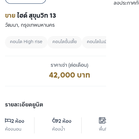
เปรียบเทียบ
ลงประกาศกั
ขาย
ไฮด์ สุขุมวิท 13
วัฒนา, กรุงเทพมหานคร
คอนโด High rise
คอนโดชั้นเตี้ย
คอนโดในเมือง
ราคาเช่า (ต่อเดือน)
42,000 บาท
รายละเอียดยูนิต
2 ห้อง
2 ห้อง
74 ตร.ม.
ห้องนอน
ห้องน้ำ
พื้นที่ใช้สอย