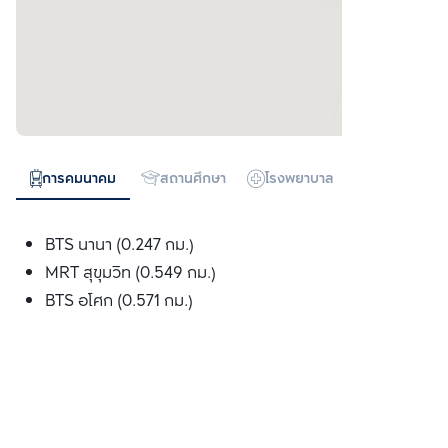
การคมนาคม
สถานศึกษา
โรงพยาบาล
ห้างสรรพสิน
BTS นานา (0.247 กม.)
MRT สุขุมวิท (0.549 กม.)
BTS อโศก (0.571 กม.)