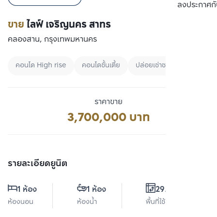
เปรียบเทียบ
ลงประกาศกั
ขาย
ไลฟ์ เจริญนคร สาทร
คลองสาน, กรุงเทพมหานคร
คอนโด High rise
คอนโดชั้นเตี้ย
ปล่อยเช่าชาวต่างชาติ
ราคาขาย
3,700,000 บาท
รายละเอียดยูนิต
1 ห้อง
1 ห้อง
29.5 ตร.ม.
ห้องนอน
ห้องน้ำ
พื้นที่ใช้สอย