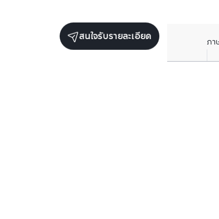
สนใจรับรายละเอียด
ภา
ยูนิตขายในโครงการเดียวกัน