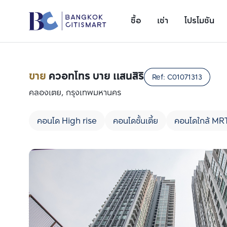
ซื้อ
เช่า
โปรโมชัน
ขาย
ควอทโทร บาย แสนสิริ
Ref:
C01071313
คลองเตย, กรุงเทพมหานคร
คอนโด High rise
คอนโดชั้นเตี้ย
คอนโดใกล้ MR
เพิ่มยูนิตเปรียบเทียบ
รายการที่ 1