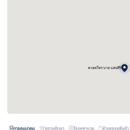
ควอทโทร บาย แสนสิริ
การคมนาคม
สถานศึกษา
โรงพยาบาล
ห้างสรรพสินค้า