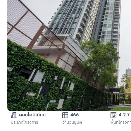
คอนโดมิเนียม
466
4-2-7
ประเภทโครงการ
จำนวนยูนิต
พื้นที่โครงก