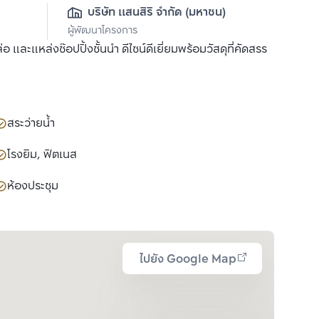
บริษัท แสนสิริ จำกัด (มหาชน)
ผู้พัฒนาโครงการ
ละแหล่งช๊อปปิ้งชั้นนำ ดีไซน์ดีเยี่ยมพร้อมวัสดุที่คัดสรร
สระว่ายน้ำ
โรงยิม, ฟิตเนส
ห้องประชุม
ไปยัง Google Map