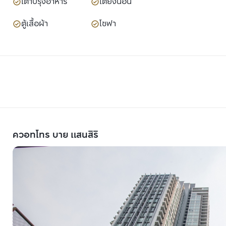
เตาปรุงอาหาร
เตียงนอน
ตู้เสื้อผ้า
โซฟา
ควอทโทร บาย แสนสิริ