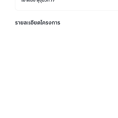
เอ สเปซ สุขุมวิท 77
รายละเอียดโครงการ