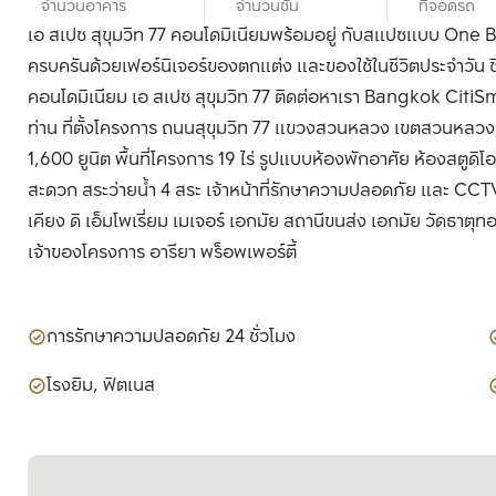
จำนวนอาคาร
จำนวนชั้น
ที่จอดรถ
เอ สเปซ สุขุมวิท 77 คอนโดมิเนียมพร้อมอยู่ กับสแปซแบบ On
ครบครันด้วยเฟอร์นิเจอร์ของตกแต่ง และของใช้ในชีวิตประจำวัน ชี
คอนโดมิเนียม เอ สเปซ สุขุมวิท 77 ติดต่อหาเรา Bangkok CitiSmar
ท่าน ที่ตั้งโครงการ ถนนสุขุมวิท 77 แขวงสวนหลวง เขตสวนหลวง 
1,600 ยูนิต พื้นที่โครงการ 19 ไร่ รูปแบบห้องพักอาศัย ห้องสตูด
สะดวก สระว่ายน้ำ 4 สระ เจ้าหน้าที่รักษาความปลอดภัย และ CCT
เคียง ดิ เอ็มโพเรี่ยม เมเจอร์ เอกมัย สถานีขนส่ง เอกมัย วัดธาตุทอ
เจ้าของโครงการ อารียา พร็อพเพอร์ตี้
การรักษาความปลอดภัย 24 ชั่วโมง
โรงยิม, ฟิตเนส