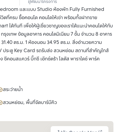
ผู้พัฒนาโครงการ
(มหาชน)
e Bedroom และแบบ Studio ห้องพัก Fully Furnished
วิตที่ครบ ซื้อคอนโด คอนโดให้เช่า พร้อมทั้งฝากขาย
t ได้ทันที เพื่อให้ผู้เชี่ยวชาญของเราได้แนะนำคอนโดให้กับ
กรุงเทพ ข้อมูลอาคาร คอนโดมิเนียม 7 ชั้น จำนวน 8 อาคาร
ิโอ 31.40 ตร.ม. 1 ห้องนอน 34.95 ตร.ม. สิ่งอำนวยความ
V ประตู Key Card รถรับส่ง สวนหย่อม สถานที่สำคัญใกล้
ง ซีคอนสแควร์ บิ๊กซี เอ๊กซ์ตร้า โลตัส พาราไดซ์ พาร์ค
สระว่ายน้ำ
สวนหย่อม, พื้นที่จัดบาร์บีคิว