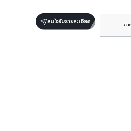
สนใจรับรายละเอียด
ภา
ยูนิตขายในโครงการเดียวกัน