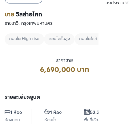
เปรียบเทียบ
ลงประกาศกั
ขาย
วิลล่าอโศก
ราชเทวี, กรุงเทพมหานคร
คอนโด High rise
คอนโดชั้นสูง
คอนโดใกล้ BTS
ราคาขาย
6,690,000 บาท
รายละเอียดยูนิต
1 ห้อง
1 ห้อง
52.35 ตร.ม.
ห้องนอน
ห้องน้ำ
พื้นที่ใช้สอย