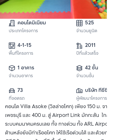
คอนโดมิเนียม
525
ประเภทโครงการ
จำนวนยูนิต
4-1-15
2011
พื้นที่โครงการ
ปีที่แล้วเสร็จ
1 อาคาร
42 ชั้น
จำนวนอาคาร
จำนวนชั้น
73
บริษัท ทีซีซี 
ที่จอดรถ
ผู้พัฒนาโครงการ
แคปปิตอล แลนด์ 
คอนโด Villa Asoke (วิลล่าอโศก) เพียง 150 ม. จาก MRT
จำกัด
เพชรบุรี และ 400 ม. สู่ Airport Link มักกะสัน ใกล้ๆโครงการ มี
ระบบคมนาคมครบเลย ทั้ง ทางด่วน ทั้ง ARL Airport Link แถม
ด้านหลังยังมีท่าเรืออโศก ให้ใช้เรือด่วนได้ และด้วยการออกแบบที่