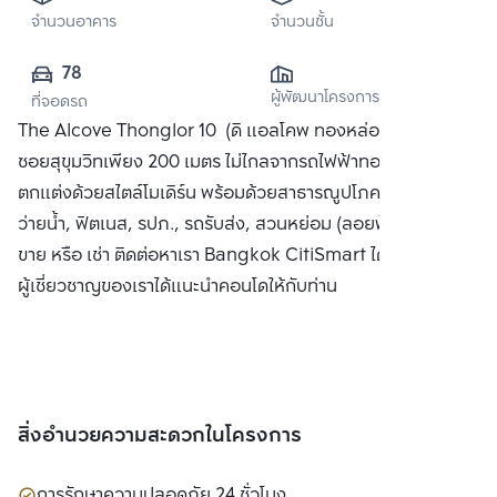
จำนวนอาคาร
จำนวนชั้น
78
ผู้พัฒนาโครงการ
ที่จอดรถ
The Alcove Thonglor 10 (ดิ แอลโคพ ทองหล่อ 10) ห่างจาก
ซอยสุขุมวิทเพียง 200 เมตร ไม่ไกลจากรถไฟฟ้าทองหล่อ คอนโด
ตกแต่งด้วยสไตล์โมเดิร์น พร้อมด้วยสาธารณูปโภคครบครัน สระ
ว่ายน้ำ, ฟิตเนส, รปภ., รถรับส่ง, สวนหย่อม (ลอยฟ้า) ได้แก่ ซื้อ
ขาย หรือ เช่า ติดต่อหาเรา Bangkok CitiSmart ได้ทันที เพื่อให้
ผู้เชี่ยวชาญของเราได้แนะนำคอนโดให้กับท่าน
สิ่งอำนวยความสะดวกในโครงการ
การรักษาความปลอดภัย 24 ชั่วโมง