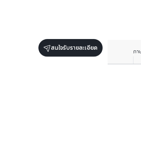
สนใจรับรายละเอียด
ภา
ยูนิตขายในโครงการเดียวกัน