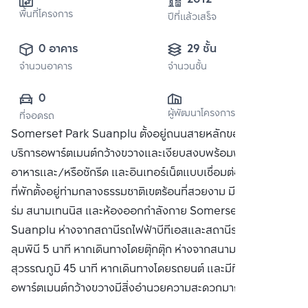
พื้นที่โครงการ
ปีที่แล้วเสร็จ
0 อาคาร
29 ชั้น
จำนวนอาคาร
จำนวนชั้น
0
ผู้พัฒนาโครงการ
ที่จอดรถ
Somerset Park Suanplu ตั้งอยู่ถนนสายหลักของสาทรใต้ ให้
บริการอพาร์ตเมนต์กว้างขวางและเงียบสงบพร้อมพื้นที่ปรุง
อาหารและ/หรือซักรีด และอินเทอร์เน็ตแบบเชื่อมต่อผ่านสายฟรี
ที่พักตั้งอยู่ท่ามกลางธรรมชาติเขตร้อนที่สวยงาม มีสระว่ายน้ำใน
ร่ม สนามเทนนิส และห้องออกกำลังกาย Somerset Park
Suanplu ห่างจากสถานีรถไฟฟ้าบีทีเอสและสถานีรถไฟใต้ดิน
ลุมพินี 5 นาที หากเดินทางโดยตุ๊กตุ๊ก ห่างจากสนามบิน
สุวรรณภูมิ 45 นาที หากเดินทางโดยรถยนต์ และมีที่จอดรถฟรี
อพาร์ตเมนต์กว้างขวางมีสิ่งอำนวยความสะดวกมากมาย