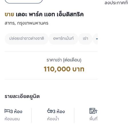
เปรียบเทียบ
ลงประกาศกั
ขาย
เดอะ พาร์ค แอท เอ็มดิสทริค
สาทร, กรุงเทพมหานคร
ปล่อยเช่าชาวต่างชาติ
อพาร์ทเม้นท์
เช่า
ราคาเช่า (ต่อเดือน)
110,000 บาท
รายละเอียดยูนิต
3 ห้อง
3 ห้อง
117 ตร.ม.
ห้องนอน
ห้องน้ำ
พื้นที่ใช้สอย