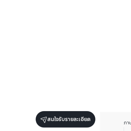
สนใจรับรายละเอียด
ภา