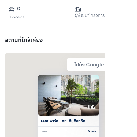
0
ผู้พัฒนาโครงการ
ที่จอดรถ
สถานที่ใกล้เคียง
ไปยัง Google Map
เดอะ พาร์ค แอท เอ็มดิสทริค
ราคา
0
บาท