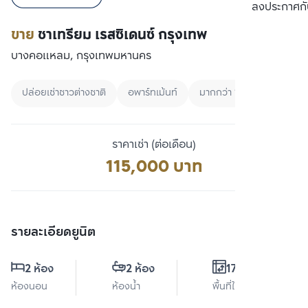
เปรียบเทียบ
ลงประกาศกั
ขาย
ชาเทรียม เรสซิเดนซ์ กรุงเทพ
บางคอแหลม, กรุงเทพมหานคร
ปล่อยเช่าชาวต่างชาติ
อพาร์ทเม้นท์
มากกว่า 100000
ราคาเช่า (ต่อเดือน)
115,000 บาท
รายละเอียดยูนิต
2 ห้อง
2 ห้อง
170 ตร.ม.
ห้องนอน
ห้องน้ำ
พื้นที่ใช้สอย