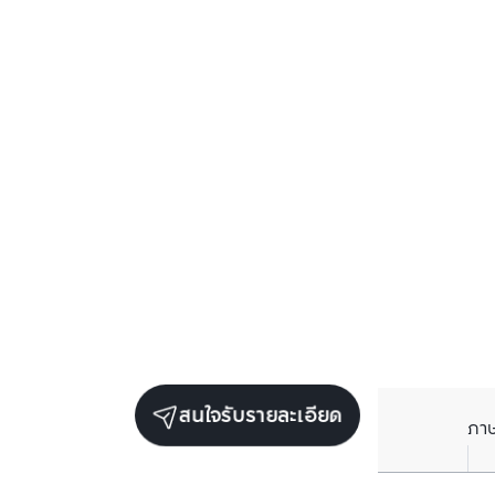
สนใจรับรายละเอียด
ภา