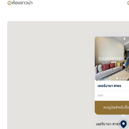
ห้องซาวน่า
เออร์บานา สาธร
ราคา
พบยูนิตสำหรับซื้
เออร์บานา สาธร