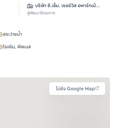
บริษัท ยี.เอ็ม. เซอร์วิส อพาร์ทเม้นท์ 
ผู้พัฒนาโครงการ
จำกัด
สระว่ายน้ำ
โรงยิม, ฟิตเนส
ไปยัง Google Map