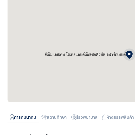
จีเอ็ม เอสเตท โฮเทลแอนด์เอ็กเซกคิวทีฟ อพาร์ตเมนต์
การคมนาคม
สถานศึกษา
โรงพยาบาล
ห้างสรรพสินค้า