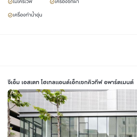
ไมโครเวฟ
เครื่องซักผ้า
เครื่องทำน้ำอุ่น
จีเอ็ม เอสเตท โฮเทลแอนด์เอ็กเซกคิวทีฟ อพาร์ตเมนต์