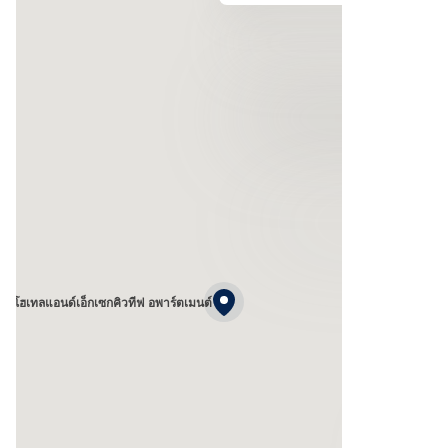
เตท โฮเทลแอนด์เอ็กเซกคิวทีฟ อพาร์ตเมนต์