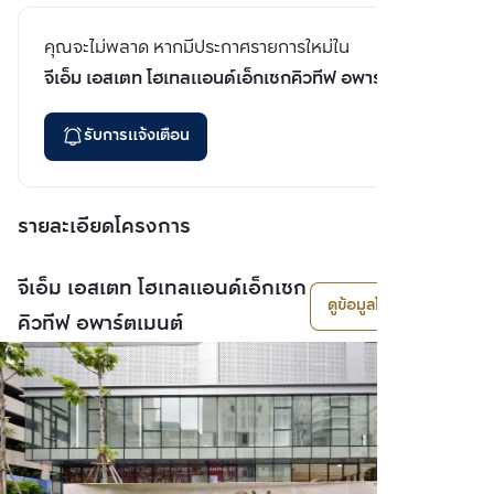
คุณจะไม่พลาด หากมีประกาศรายการใหม่ใน
จีเอ็ม เอสเตท โฮเทลแอนด์เอ็กเซกคิวทีฟ อพาร์ตเมนต์
รับการแจ้งเตือน
รายละเอียดโครงการ
จีเอ็ม เอสเตท โฮเทลแอนด์เอ็กเซก
ดูข้อมูลโครงการ
คิวทีฟ อพาร์ตเมนต์