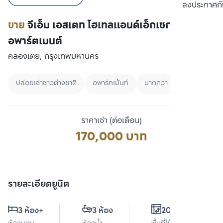
เปรียบเทียบ
ลงประกาศกั
ขาย
จีเอ็ม เอสเตท โฮเทลแอนด์เอ็กเซกคิวทีฟ
อพาร์ตเมนต์
คลองเตย, กรุงเทพมหานคร
ปล่อยเช่าชาวต่างชาติ
อพาร์ทเม้นท์
มากกว่า 100000
ราคาเช่า (ต่อเดือน)
170,000 บาท
รายละเอียดยูนิต
3 ห้อง
+
3 ห้อง
200 ตร.ม.