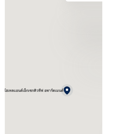
เตท โฮเทลแอนด์เอ็กเซกคิวทีฟ อพาร์ตเมนต์