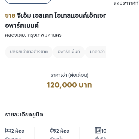
เปรียบเทียบ
ลงประกาศกั
ขาย
จีเอ็ม เอสเตท โฮเทลแอนด์เอ็กเซกคิวทีฟ
อพาร์ตเมนต์
คลองเตย, กรุงเทพมหานคร
ปล่อยเช่าชาวต่างชาติ
อพาร์ทเม้นท์
มากกว่า 100000
ราคาเช่า (ต่อเดือน)
120,000 บาท
รายละเอียดยูนิต
2 ห้อง
2 ห้อง
100 ตร.ม.