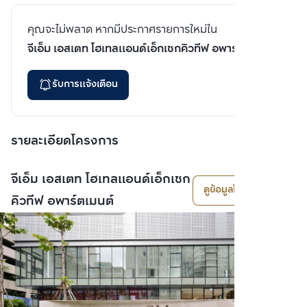
คุณจะไม่พลาด หากมีประกาศรายการใหม่ใน
จีเอ็ม เอสเตท โฮเทลแอนด์เอ็กเซกคิวทีฟ อพาร์ตเมนต์
รับการแจ้งเตือน
รายละเอียดโครงการ
จีเอ็ม เอสเตท โฮเทลแอนด์เอ็กเซก
ดูข้อมูลโครงการ
คิวทีฟ อพาร์ตเมนต์