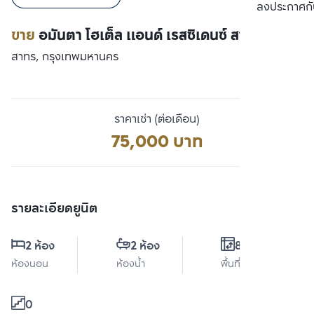
เปรียบเทียบ
ลงประกาศกั
ขาย
อมันตา โฮเต็ล แอนด์ เรสซิเดนซ์ สาทร
สาทร, กรุงเทพมหานคร
ราคาเช่า (ต่อเดือน)
75,000 บาท
รายละเอียดยูนิต
2 ห้อง
2 ห้อง
88 ตร.ม.
ห้องนอน
ห้องน้ำ
พื้นที่ใช้สอย
0