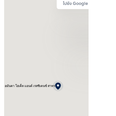
ไปยัง Google Map
อมันตา โฮเต็ล แอนด์ เรสซิเดนซ์ สาทร